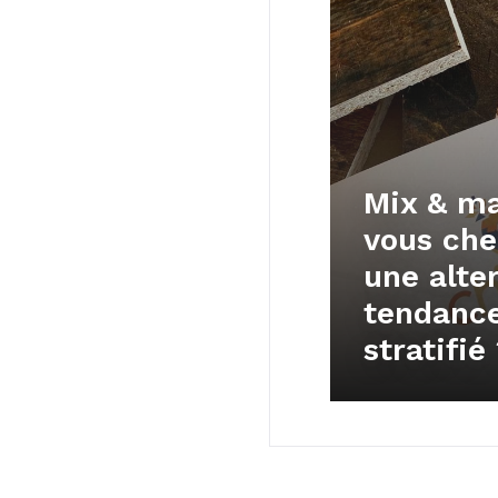
Mix & ma
vous che
une alte
tendance
stratifié