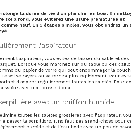
rolonge la durée de vie d'un plancher en bois. En netto
e sol à fond, vous éviterez une usure prématurée et
 comme neuf. En 3 étapes simples, vous obtiendrez un 
oyé.
gulièrement l'aspirateur
ement l'aspirateur, vous évitez de laisser du sable et des
parquet. Lorsque vous marchez sur du sable ou des caillo
t comme du papier de verre qui peut endommager la couch
 Le sol se rayera ou se ternira plus rapidement. Pour évit
mportant d'aspirer régulièrement toutes les saletés. Pour c
accessoire avec une brosse douce.
serpillière avec un chiffon humide
liminé toutes les saletés grossières avec l'aspirateur, vo
passer la serpillière. Il ne faut pas grand-chose pour ç
n légèrement humide et de l'eau tiède avec un peu de savo