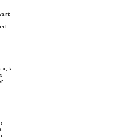
yant
sol
ux, la
e
er
e
us
a.
n