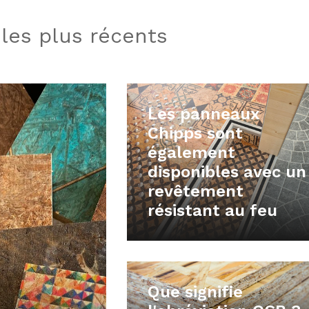
les plus récents
Les panneaux
Chipps sont
également
disponibles avec un
revêtement
résistant au feu
Que signifie