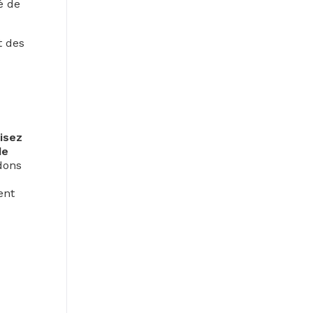
é de
t des
lisez
de
dons
ent