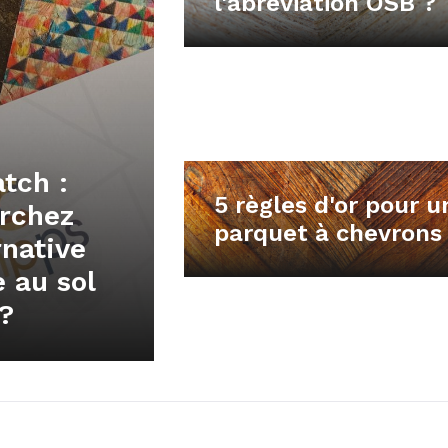
l'abréviation OSB ?
tch :
5 règles d'or pour u
rchez
parquet à chevrons
rnative
 au sol
 ?